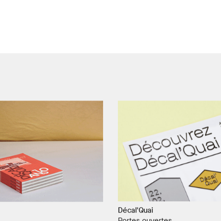
Décal'Quai
Portes ouvertes